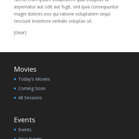
aspernatur aut odit aut fugit, sed quia consequuntur
magni dolores eos qui ratione voluptatem sequi
nesciunt inventore veritalis voluptas sit.
[clear]
Movies
Today's Movies
Coming Soon
All Sessions
Events
Events
Your Events