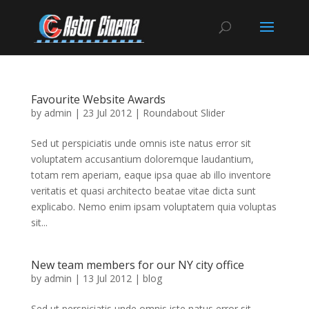
Favourite Website Awards
by
admin
|
23 Jul 2012
|
Roundabout Slider
Sed ut perspiciatis unde omnis iste natus error sit
voluptatem accusantium doloremque laudantium,
totam rem aperiam, eaque ipsa quae ab illo inventore
veritatis et quasi architecto beatae vitae dicta sunt
explicabo. Nemo enim ipsam voluptatem quia voluptas
sit...
New team members for our NY city office
by
admin
|
13 Jul 2012
|
blog
Sed ut perspiciatis unde omnis iste natus error sit