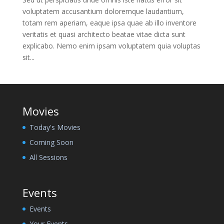
voluptatem accusantium doloremque laudantium,
totam rem aperiam, eaque ipsa quae ab illo inventore
veritatis et quasi architecto beatae vitae dicta sunt
explicabo. Nemo enim ipsam voluptatem quia voluptas
sit...
Movies
Today's Movies
Coming Soon
All Sessions
Events
Events
Your Events